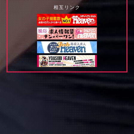
相互リンク